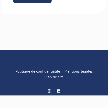
Politique de confidentialité
Mentions légales
Plan de site
I
L
n
i
s
n
t
k
Copyright © 2026 - RFCRPV
a
e
g
d