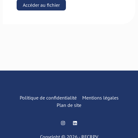
Accéder au fichier
Politique de confidentialité
Mentions légales
Plan de site
I
L
n
i
s
n
t
k
Copyright © 2026 - RFCRPV