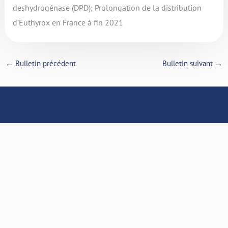
deshydrogénase (DPD); Prolongation de la distribution
d’Euthyrox en France à fin 2021
←
Bulletin précédent
Bulletin suivant
→
Politique de confidentialité
Mentions légales
Plan de site
I
L
n
i
s
n
t
k
Copyright © 2026 - RFCRPV
a
e
g
d
r
i
Site conçu par
Perceptiom
a
n