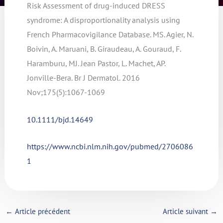
Risk Assessment of drug-induced DRESS
syndrome: A disproportionality analysis using
French Pharmacovigilance Database. MS. Agier, N.
Boivin, A. Maruani, B. Giraudeau, A. Gouraud, F.
Haramburu, MJ. Jean Pastor, L. Machet, AP.
Jonville-Bera. Br J Dermatol. 2016
Nov;175(5):1067-1069
10.1111/bjd.14649
https://www.ncbi.nlm.nih.gov/pubmed/2706086
1
←
Article précédent
Article suivant
→