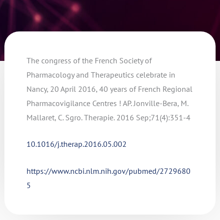
The congress of the French Society of
Pharmacology and Therapeutics celebrate in
Nancy, 20 April 2016, 40 years of French Regional
Pharmacovigilance Centres ! AP. Jonville-Bera, M.
Mallaret, C. Sgro. Therapie. 2016 Sep;71(4):351-4
10.1016/j.therap.2016.05.002
https://www.ncbi.nlm.nih.gov/pubmed/2729680
5