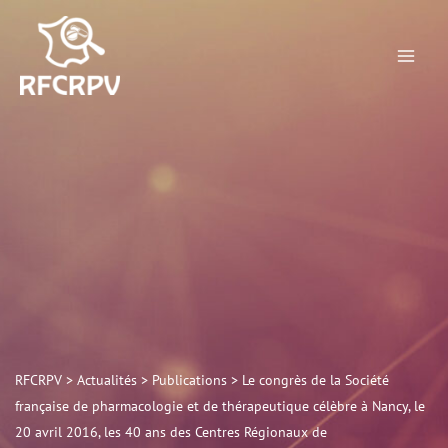
Aller
R
au
e
contenu
c
h
e
r
c
h
e
r
RFCRPV
>
Actualités
>
Publications
>
Le congrès de la Société
française de pharmacologie et de thérapeutique célèbre à Nancy, le
20 avril 2016, les 40 ans des Centres Régionaux de