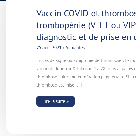
Vaccin
Vaccin COVID et thrombos
COVID
et
trombopénie (VITT ou VI
thrombose
associée
à
diagnostic et de prise en
une
trombopénie
(VITT
25 avril 2021
/
Actualités
ou
VIPIT)
–
En cas de signe ou symptôme de thrombose chez un s
Recommandations
de
vaccin de Johnson & Johnson 4 à 28 jours auparava
diagnostic
thrombose Faire une numération plaquettaire Si la n
et
de
thrombose est mise […]
prise
en
charge
Lire la suite »