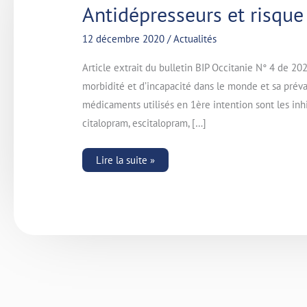
Antidépresseurs
Antidépresseurs et risqu
et
risque
de
12 décembre 2020
/
Actualités
saignement
Article extrait du bulletin BIP Occitanie N° 4 de 20
morbidité et d’incapacité dans le monde et sa prév
médicaments utilisés en 1ère intention sont les inhi
citalopram, escitalopram, […]
Lire la suite »