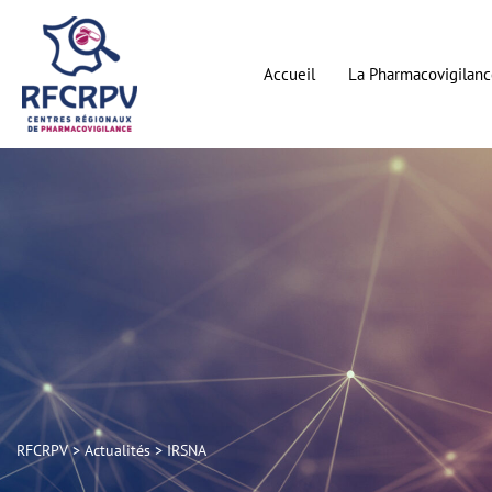
Aller
au
contenu
Accueil
La Pharmacovigilanc
RFCRPV
>
Actualités
>
IRSNA