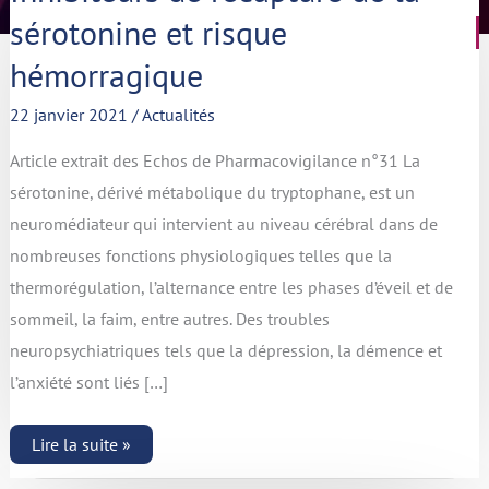
recapture
sérotonine et risque
de
la
sérotonine
hémorragique
et
risque
22 janvier 2021
/
Actualités
hémorragique
Article extrait des Echos de Pharmacovigilance n°31 La
sérotonine, dérivé métabolique du tryptophane, est un
neuromédiateur qui intervient au niveau cérébral dans de
nombreuses fonctions physiologiques telles que la
thermorégulation, l’alternance entre les phases d’éveil et de
sommeil, la faim, entre autres. Des troubles
neuropsychiatriques tels que la dépression, la démence et
l’anxiété sont liés […]
Lire la suite »