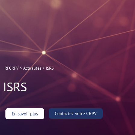
RFCRPV
>
Actualités
>
ISRS
ISRS
Contactez votre CRPV
En savoir plus