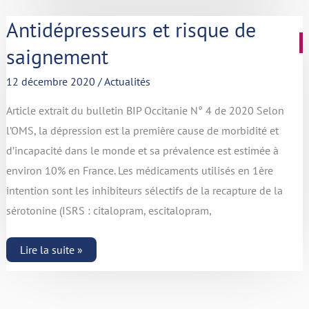
Antidépresseurs
Antidépresseurs et risque de
et
risque
saignement
de
saignement
12 décembre 2020
/
Actualités
Article extrait du bulletin BIP Occitanie N° 4 de 2020 Selon
l’OMS, la dépression est la première cause de morbidité et
d’incapacité dans le monde et sa prévalence est estimée à
environ 10% en France. Les médicaments utilisés en 1ère
intention sont les inhibiteurs sélectifs de la recapture de la
sérotonine (ISRS : citalopram, escitalopram,
Lire la suite »