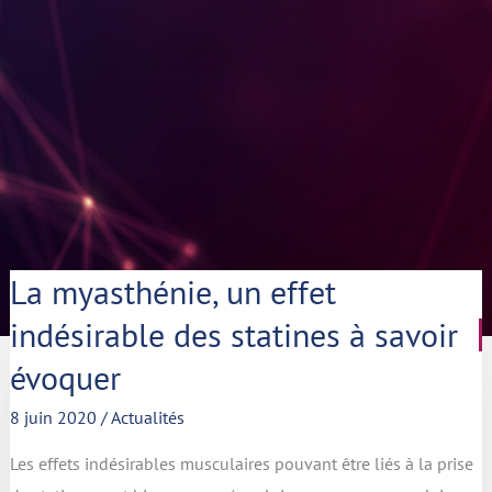
La
La myasthénie, un effet
myasthénie,
un
indésirable des statines à savoir
effet
indésirable
des
évoquer
statines
à
8 juin 2020
/
Actualités
savoir
évoquer
Les effets indésirables musculaires pouvant être liés à la prise