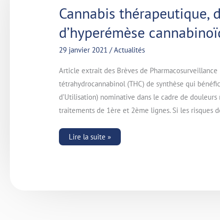
Cannabis
Cannabis thérapeutique, 
thérapeutique,
dronabinol
d’hyperémèse cannabinoï
et
syndrome
d’hyperémèse
29 janvier 2021
/
Actualités
cannabinoïde.
Article extrait des Brèves de Pharmacosurveillance 
tétrahydrocannabinol (THC) de synthèse qui bénéfic
d’Utilisation) nominative dans le cadre de douleur
traitements de 1ère et 2ème lignes. Si les risques
Lire la suite »