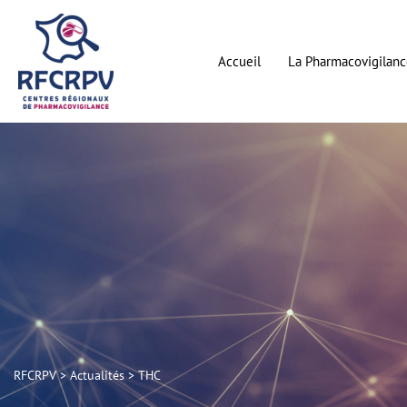
Aller
au
contenu
Accueil
La Pharmacovigilanc
RFCRPV
>
Actualités
>
THC