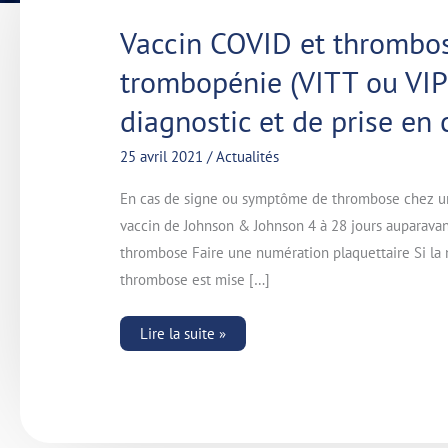
Vaccin
Vaccin COVID et thrombos
COVID
et
trombopénie (VITT ou VI
thrombose
associée
à
diagnostic et de prise en
une
trombopénie
(VITT
25 avril 2021
/
Actualités
ou
VIPIT)
–
En cas de signe ou symptôme de thrombose chez un s
Recommandations
de
vaccin de Johnson & Johnson 4 à 28 jours auparava
diagnostic
thrombose Faire une numération plaquettaire Si la n
et
de
thrombose est mise […]
prise
en
charge
Lire la suite »