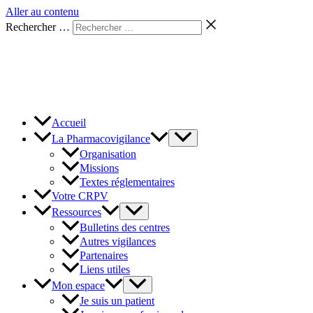
Aller au contenu
Rechercher …
Accueil
La Pharmacovigilance
Organisation
Missions
Textes réglementaires
Votre CRPV
Ressources
Bulletins des centres
Autres vigilances
Partenaires
Liens utiles
Mon espace
Je suis un patient