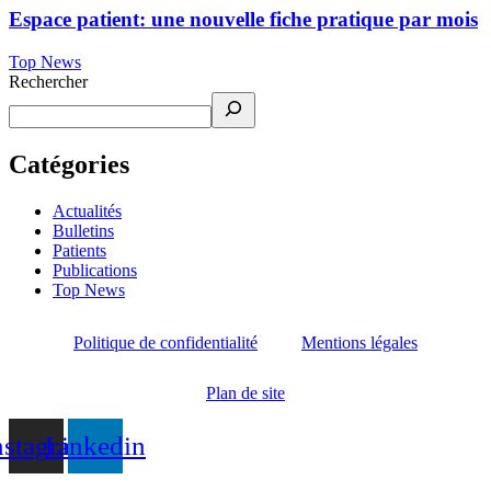
Espace patient: une nouvelle fiche pratique par mois
Top News
Rechercher
Catégories
Actualités
Bulletins
Patients
Publications
Top News
Politique de confidentialité
Mentions légales
Plan de site
nstagram
Linkedin