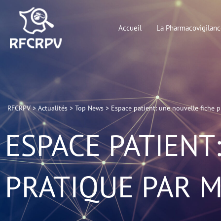
Aller
au
Accueil
La Pharmacovigilanc
contenu
RFCRPV
>
Actualités
>
Top News
>
Espace patient: une nouvelle fiche 
ESPACE PATIENT
PRATIQUE PAR M