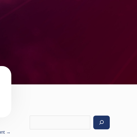
vant
→