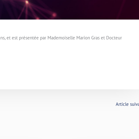
ens, et est présentée par Mademoiselle Marion Gras et Docteur
Article sui