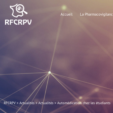
Aller
au
Accueil
La Pharmacovigilanc
contenu
RFCRPV
>
Actualités
>
Actualités
>
Automédication chez les étudiants