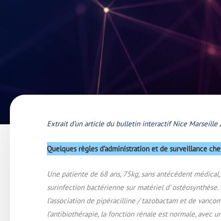
Extrait d’un article du bulletin interactif Nice Marseille
Quelques règles d’administration et de surveillance chez 
Une patiente de 68 ans, 75kg, sans antécédent médical
surinfection bactérienne sur matériel d’ ostéosynthèse. E
l’association de pipéracilline / tazobactam et de vancom
l’antibiothérapie, la fonction rénale est normale, avec u