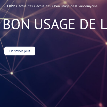
RFCRPV
>
Actualités
>
Actualités
>
Bon usage de la vancomycine
BON USAGE DE 
En savoir plus