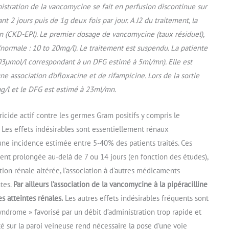
istration de la vancomycine se fait en perfusion discontinue sur
nt 2 jours puis de 1g deux fois par jour. A J2 du traitement, la
n (CKD-EPI). Le premier dosage de vancomycine (taux résiduel),
(normale : 10 to 20mg/l). Le traitement est suspendu. La patiente
703µmol/l correspondant à un DFG estimé à 5ml/mn). Elle est
une association d’ofloxacine et de rifampicine. Lors de la sortie
mg/l et le DFG est estimé à 23ml/mn.
cide actif contre les germes Gram positifs y compris le
. Les effets indésirables sont essentiellement rénaux
une incidence estimée entre 5-40% des patients traités. Ces
ent prolongée au-delà de 7 ou 14 jours (en fonction des études),
ion rénale altérée, l’association à d’autres médicaments
tes.
Par ailleurs l’association de la vancomycine à la pipéracilline
 atteintes rénales.
Les autres effets indésirables fréquents sont
ndrome » favorisé par un débit d’administration trop rapide et
ité sur la paroi veineuse rend nécessaire la pose d’une voie