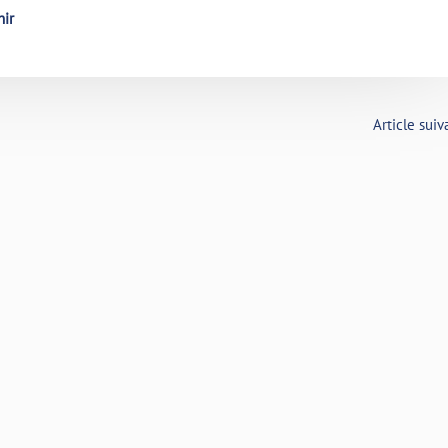
nir
Article sui
s entre
Actualités en pharmacologi
s et
clinique-n°109 juil-oct 201
sse
CRPV-Centre-Val de Loire
Actualités