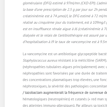
glomérulaire (DFG) estimé à 97ml/mn (CKD-EPI). L’admin
la base d’une prescription de 2.5 g par jour sur 2h penda
créatininémie est à 74 µmol/l, le DFG estimé à 72 ml/m
réalisé au cinquième jour du traitement, est à 109mg/l 
est en insuffisance rénale aigue à J6 (créatininémie à 
dialysée et le relais de l’antibiothérapie est assuré par 
d’hospitalisation à J9 le taux de vancomycine est à 9.5
La vancomycine est un antibiotique glycopeptide bactéri
Staphylococcus aureus
résistant à la méticilline (SARM)
(néphropathies tubulaires aigues principalement) avec 
néphropathies sont favorisées par une durée de traitem
des concentrations plasmatiques trop élevées, une fonct
néphrotoxiques, la sévérité des pathologies concomitan
/ tazobactam augmenterait la fréquence de survenue des
hématologiques (neutropénies) et cutanés (« red man sy
des atteintes immuno-allergiques). Par ailleurs sa toxic