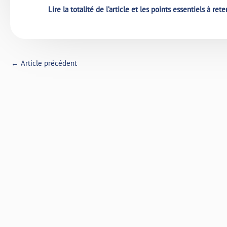
Lire la totalité de l’article et les points essentiels à rete
←
Article précédent
Articles similaires
Les médicaments qui
Interaction
perturbent la glycémie
médicament
pamplemou
Actualités
Actualités