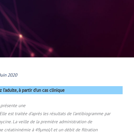
 Juin 2020
l’adulte, à partir d’un cas clinique
, présente une
lle est traitée d’après les résultats de l’antibiogramme par
ycine. La veille de la première administration de
ne créatininémie à 49µmol/l et un débit de filtration