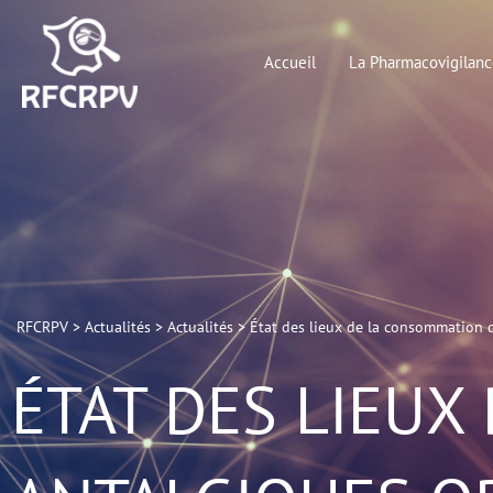
Aller
au
Accueil
La Pharmacovigilanc
contenu
RFCRPV
>
Actualités
>
Actualités
>
État des lieux de la consommation d
ÉTAT DES LIEUX