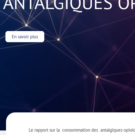
ANTALGIQUES OP
En savoir plus
Le rapport sur la consommation des antalgiques opioïde