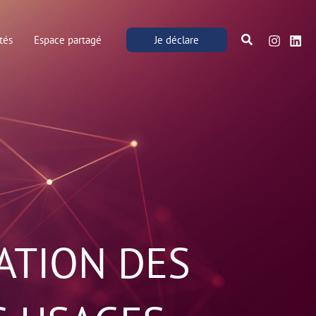
R
e
tés
Espace partagé
Je déclare
c
h
e
r
c
h
e
r
ATION DES