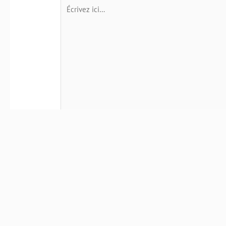
Écrivez
ici…
Nom*
E-
mail*