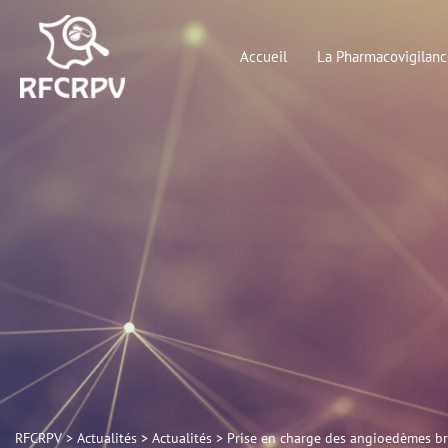
Aller
au
Accueil
La Pharmacovigilanc
contenu
RFCRPV
>
Actualités
>
Actualités
>
Prise en charge des angioedèmes br