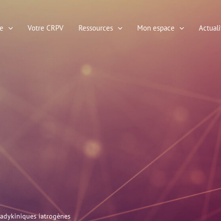
e
Votre CRPV
Ressources
Mon espace
Actuali
adykiniques iatrogènes