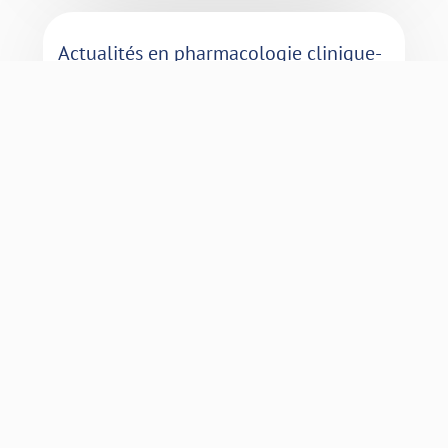
Actualités en pharmacologie clinique-
n°109 juil-oct 2017-CRPV-Centre-Val
de Loire
Actualités
Catégories
Actualités
Bulletins
Patients