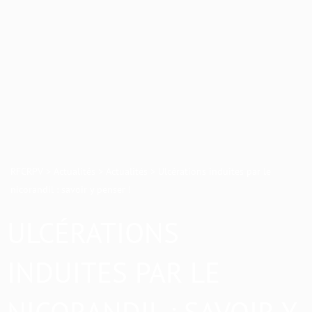
RFCRPV
>
Actualités
>
Actualités
>
Ulcérations induites par le
nicorandil : savoir y penser !
ULCÉRATIONS
INDUITES PAR LE
NICORANDIL : SAVOIR Y