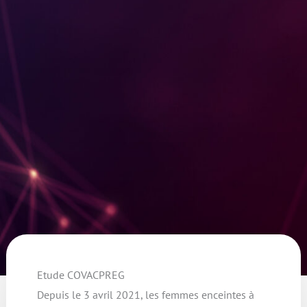
Etude COVACPREG
Depuis le 3 avril 2021, les femmes enceintes à