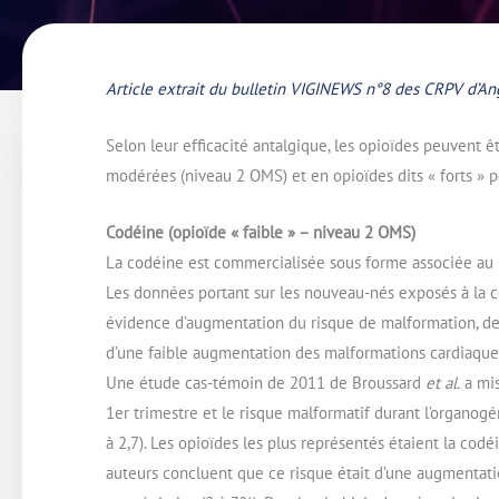
Article extrait du bulletin VIGINEWS n°8 des CRPV d’An
Selon leur efficacité antalgique, les opioïdes peuvent êt
modérées (niveau 2 OMS) et en opioïdes dits « forts » 
Codéine (opioïde « faible » – niveau 2 OMS)
La codéine est commercialisée sous forme associée au p
Les données portant sur les nouveau-nés exposés à la c
évidence d’augmentation du risque de malformation, de p
d’une faible augmentation des malformations cardiaques
Une étude cas-témoin de 2011 de Broussard
et al.
a mis
1er trimestre et le risque malformatif durant l’organogé
à 2,7). Les opioïdes les plus représentés étaient la cod
auteurs concluent que ce risque était d’une augmentat