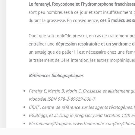
Le fentanyl, l’oxycodone et l’hydromorphone franchissen
sont peu nombreuses à ce jour et sont insuffisamment p
durant la grossesse. En conséquence,
ces 3 molécules s
Quel que soit l’opioïde prescrit, en cas de traitement p
entraîner une
dépression respiratoire et un syndrome d
un antalgique de palier III est nécessaire chez une fem
le traitement de 1ère intention, les autres morphiniqu
Références bibliographiques
Fereira E, Martin B, Morin C. Grossesse et allaitement
Montréal ISBN 978-2-89619-606-7
CRAT : centre de référence sur les agents tératogènes. 
GG.Briggs, et al. Drug in pregnancy and lactation 11th e
Micromedex/Drugdex: www.thomsonhc.com/hcs/libraria
Schaefer C, et al. Drug during pregnancy and lactation 3t