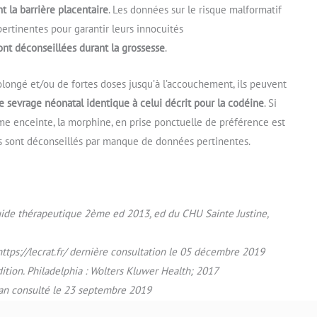
t la barrière placentaire
. Les données sur le risque malformatif
ertinentes pour garantir leurs innocuités
ont déconseillées durant la grossesse
.
rolongé et/ou de fortes doses jusqu’à l’accouchement, ils peuvent
e sevrage néonatal identique à celui décrit pour la codéine
. Si
me enceinte, la morphine, en prise ponctuelle de préférence est
es sont déconseillés par manque de données pertinentes.
 guide thérapeutique 2ème ed 2013, ed du CHU Sainte Justine,
https://lecrat.fr/ dernière consultation le 05 décembre 2019
dition. Philadelphia : Wolters Kluwer Health; 2017
n consulté le 23 septembre 2019
h edition. Oxford : Elsevier ; 2015