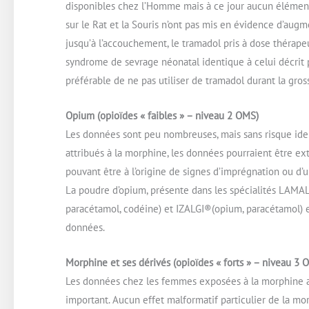
disponibles chez l’Homme mais à ce jour aucun élément 
sur le Rat et la Souris n’ont pas mis en évidence d’aug
jusqu’à l’accouchement, le tramadol pris à dose thérape
syndrome de sevrage néonatal identique à celui décrit p
préférable de ne pas utiliser de tramadol durant la gr
Opium (opioïdes « faibles » – niveau 2 OMS)
Les données sont peu nombreuses, mais sans risque ident
attribués à la morphine, les données pourraient être ext
pouvant être à l’origine de signes d’imprégnation ou d’u
La poudre d’opium, présente dans les spécialités LAMA
paracétamol, codéine) et IZALGI®(opium, paracétamol) 
données.
Morphine et ses dérivés (opioïdes « forts » – niveau 3 
Les données chez les femmes exposées à la morphine au
important. Aucun effet malformatif particulier de la mor