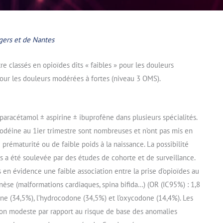
gers et de Nantes
re classés en opioïdes dits « faibles » pour les douleurs
pour les douleurs modérées à fortes (niveau 3 OMS).
aracétamol ± aspirine ± ibuprofène dans plusieurs spécialités.
odéine au 1ier trimestre sont nombreuses et n’ont pas mis en
rématurité ou de faible poids à la naissance. La possibilité
 a été soulevée par des études de cohorte et de surveillance.
 en évidence une faible association entre la prise d’opioïdes au
nèse (malformations cardiaques, spina bifida…) (OR (IC95%) : 1,8
éine (34,5%), l’hydrocodone (34,5%) et l’oxycodone (14,4%). Les
ion modeste par rapport au risque de base des anomalies