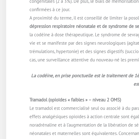
congénitales (2 à 3%). De plus, le biais de mémorisatio
confirmées à ce jour.
A proximité du terme, il est conseillé de limiter la pos
dépression respiratoire néonatale et de syndrome de s
la codéine à dose thérapeutique. Le syndrome de sevra
vie et se manifeste par des signes neurologiques (agitati
trémulations, hypertonie) et des signes digestifs (succio
cas, une surveillance attentive du nouveau-né les premie
La codéine, en prise ponctuelle est le traitement de 1è
es
Tramadol (opioïdes « faibles » – niveau 2 OMS)
Le tramadol est commercialisé seul ou associé à du par
effets analgésiques opioïdes à action centrale sont éga
noradrénaline et à l’augmentation de la libération de s
néonatales et maternelles sont équivalentes. Concernan