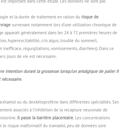
n est important dans cette étude. Ces données ne sont pas
ologie et la durée de traitement en raison du
risque de
evrage
survenant notamment lors d’une utilisation chronique de
ge apparait généralement dans les 24 à 72 premières heures de
on, hyperexcitabilité, cris aigus, trouble du sommeil,
n inefficace, régurgitations, vomissements, diarrhées). Dans ce
rs jours de vie est nécessaire.
re intention durant la grossesse lorsqu’un antalgique de palier II
t nécessaire.
acétamol ou du dexkétoprofène dans différentes spécialités. Ses
lement associés à l’inhibition de la recapture neuronale de
érotonine.
Il passe la barrière placentaire.
Les concentrations
t le risque malformatif du tramadol, peu de données sont