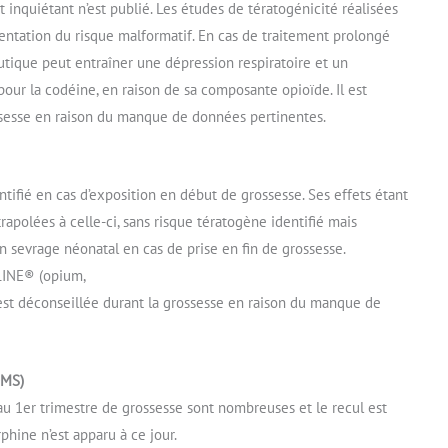
inquiétant n’est publié. Les études de tératogénicité réalisées
mentation du risque malformatif. En cas de traitement prolongé
utique peut entraîner une dépression respiratoire et un
our la codéine, en raison de sa composante opioïde. Il est
ossesse en raison du manque de données pertinentes.
ifié en cas d’exposition en début de grossesse. Ses effets étant
rapolées à celle-ci, sans risque tératogène identifié mais
n sevrage néonatal en cas de prise en fin de grossesse.
LINE® (opium,
est déconseillée durant la grossesse en raison du manque de
OMS)
 1er trimestre de grossesse sont nombreuses et le recul est
phine n’est apparu à ce jour.